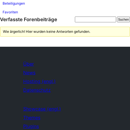
Beteiligungen
Favoriten
Verfasste Forenbeiträge
Wie ärgerlich! Hier wurden keine Antworten gefunden.
Über
News
Hosting (engl.)
Datenschutz
Showcase (engl.)
Themes
Plugins