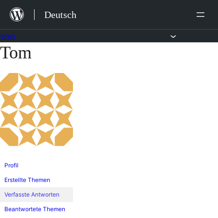
Zum
Deutsch
Inhalt
springen
Foren
Tom
Zum
Inhalt
springen
Profil
Erstellte Themen
Verfasste Antworten
Beantwortete Themen