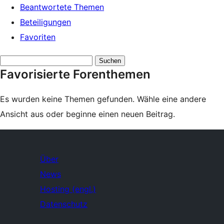
Beantwortete Themen
Beteiligungen
Favoriten
Themen
Favorisierte Forenthemen
suchen:
Es wurden keine Themen gefunden. Wähle eine andere
Ansicht aus oder beginne einen neuen Beitrag.
Über
News
Hosting (engl.)
Datenschutz