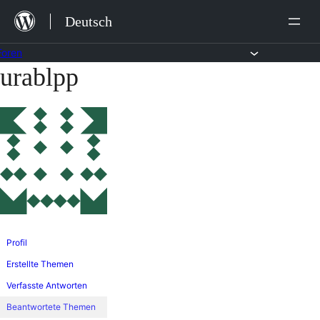
Zum
Deutsch
Inhalt
springen
Foren
urablpp
Zum
Inhalt
springen
Profil
Erstellte Themen
Verfasste Antworten
Beantwortete Themen