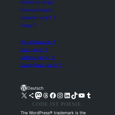
Mitwirken (engl.)
Veranstaltungen
Spenden (engl.)
↗
Swag
↗
WordPress.com
↗
Matt (engl.)
↗
bbPress (engl.)
↗
BuddyPress (engl.)
↗
Deutsch
Unser X-Konto (früher Twitter) besuchen
Unser Bluesky-Konto besuchen
Unser Mastodon-Konto besuchen
Unser Threads-Konto besuchen
Unsere Facebook-Seite besuchen
Unser Instagram-Konto besuchen
Unser LinkedIn-Konto besuchen
Unser TikTok-Konto besuchen
Unseren YouTube-Kanal besuchen
Unser Tumblr-Konto besuchen
CODE IST POESIE.
The WordPress® trademark is the