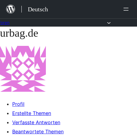
Zum
Deutsch
Inhalt
springen
Foren
urbag.de
Zum
Inhalt
springen
Profil
Erstellte Themen
Verfasste Antworten
Beantwortete Themen