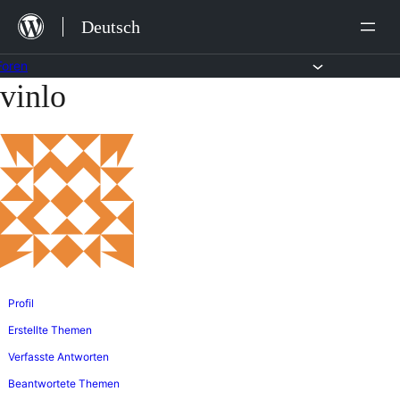
Zum
Deutsch
Inhalt
springen
Foren
vinlo
Zum
Inhalt
springen
Profil
Erstellte Themen
Verfasste Antworten
Beantwortete Themen