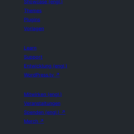
Showcase (engl.)
Themes
Plugins
Vorlagen
Learn
Support
Entwicklung (engl.)
WordPress.tv
↗
Mitwirken (engl.)
Veranstaltungen
Spenden (engl.)
↗
Merch
↗