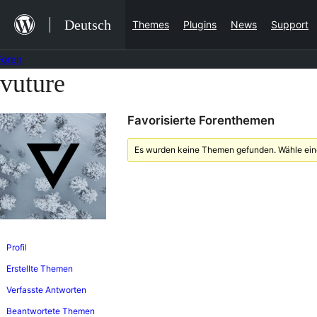
Zum
Deutsch
Themes
Plugins
News
Support
Inhalt
springen
Foren
vuture
Zum
Inhalt
Favorisierte Forenthemen
springen
Es wurden keine Themen gefunden. Wähle eine
Profil
Erstellte Themen
Verfasste Antworten
Beantwortete Themen