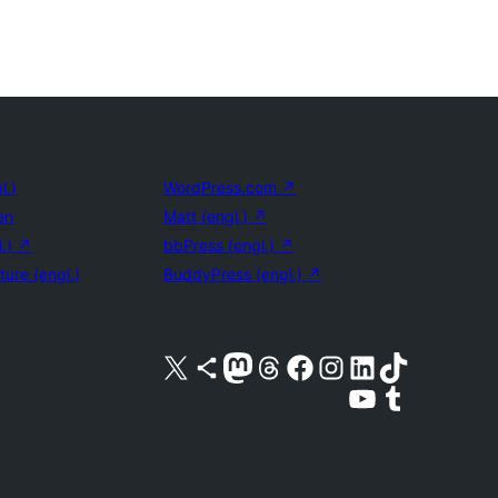
l.)
WordPress.com
↗
en
Matt (engl.)
↗
l.)
↗
bbPress (engl.)
↗
ture (engl.)
BuddyPress (engl.)
↗
Unser X-Konto (früher Twitter) besuchen
Unser Bluesky-Konto besuchen
Unser Mastodon-Konto besuchen
Unser Threads-Konto besuchen
Unsere Facebook-Seite besuchen
Unser Instagram-Konto besuchen
Unser LinkedIn-Konto besuchen
Unser TikTok-Konto besuche
Unseren YouTube-Kanal besuchen
Unser Tumblr-Konto besuche