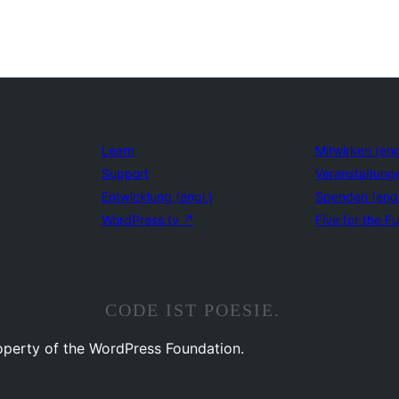
Learn
Mitwirken (eng
Support
Veranstaltung
Entwicklung (engl.)
Spenden (eng
WordPress.tv
↗
Five for the Fu
CODE IST POESIE.
operty of the WordPress Foundation.