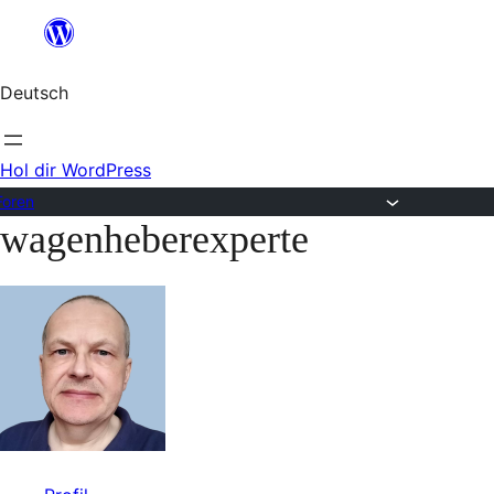
Zum
Inhalt
Deutsch
springen
Hol dir WordPress
Foren
wagenheberexperte
Zum
Inhalt
springen