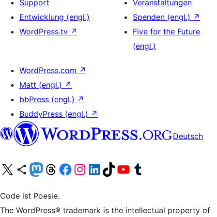
Support
Veranstaltungen
Entwicklung (engl.)
Spenden (engl.)
↗
WordPress.tv
↗
Five for the Future
(engl.)
WordPress.com
↗
Matt (engl.)
↗
bbPress (engl.)
↗
BuddyPress (engl.)
↗
Deutsch
Unser X-Konto (früher Twitter) besuchen
Unser Bluesky-Konto besuchen
Unser Mastodon-Konto besuchen
Unser Threads-Konto besuchen
Unsere Facebook-Seite besuchen
Unser Instagram-Konto besuchen
Unser LinkedIn-Konto besuchen
Unser TikTok-Konto besuchen
Unseren YouTube-Kanal besuchen
Unser Tumblr-Konto besuchen
Code ist Poesie.
The WordPress® trademark is the intellectual property of