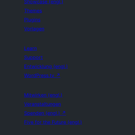
Showcase (engl.)
Themes
Plugins
Vorlagen
Learn
Support
Entwicklung (engl.)
WordPress.tv
↗
Mitwirken (engl.)
Veranstaltungen
Spenden (engl.)
↗
Five for the Future (engl.)