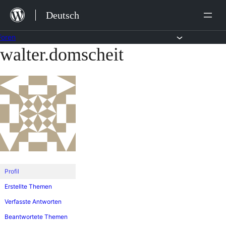
Zum
Deutsch
Inhalt
springen
Foren
walter.domscheit
Zum
Inhalt
springen
Profil
Erstellte Themen
Verfasste Antworten
Beantwortete Themen