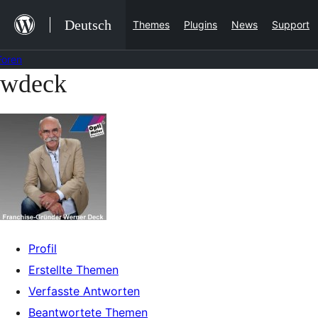
Zum
Deutsch
Themes
Plugins
News
Support
Inhalt
springen
Foren
wdeck
Zum
Inhalt
springen
Profil
Erstellte Themen
Verfasste Antworten
Beantwortete Themen