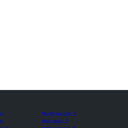
l.)
WordPress.com
↗
en
Matt (engl.)
↗