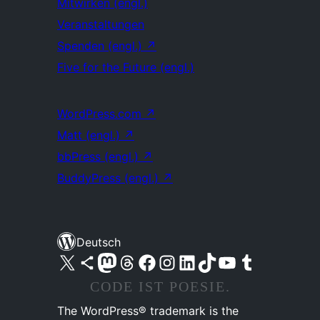
Mitwirken (engl.)
Veranstaltungen
Spenden (engl.)
↗
Five for the Future (engl.)
WordPress.com
↗
Matt (engl.)
↗
bbPress (engl.)
↗
BuddyPress (engl.)
↗
Deutsch
Unser X-Konto (früher Twitter) besuchen
Unser Bluesky-Konto besuchen
Unser Mastodon-Konto besuchen
Unser Threads-Konto besuchen
Unsere Facebook-Seite besuchen
Unser Instagram-Konto besuchen
Unser LinkedIn-Konto besuchen
Unser TikTok-Konto besuchen
Unseren YouTube-Kanal besuchen
Unser Tumblr-Konto besuchen
CODE IST POESIE.
The WordPress® trademark is the