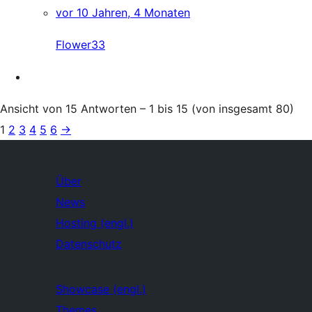
vor 10 Jahren, 4 Monaten
Flower33
Ansicht von 15 Antworten – 1 bis 15 (von insgesamt 80)
1
2
3
4
5
6
→
Über
News
Hosting (engl.)
Datenschutz
Showcase (engl.)
Themes