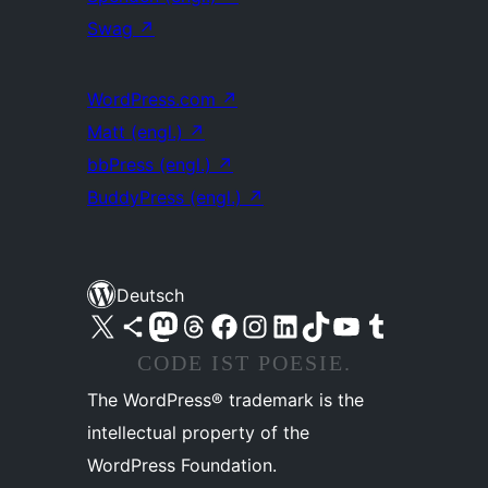
Swag
↗
WordPress.com
↗
Matt (engl.)
↗
bbPress (engl.)
↗
BuddyPress (engl.)
↗
Deutsch
Unser X-Konto (früher Twitter) besuchen
Unser Bluesky-Konto besuchen
Unser Mastodon-Konto besuchen
Unser Threads-Konto besuchen
Unsere Facebook-Seite besuchen
Unser Instagram-Konto besuchen
Unser LinkedIn-Konto besuchen
Unser TikTok-Konto besuchen
Unseren YouTube-Kanal besuchen
Unser Tumblr-Konto besuchen
CODE IST POESIE.
The WordPress® trademark is the
intellectual property of the
WordPress Foundation.