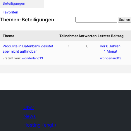
Beteiligungen
Favoriten
Themen-Beteiligungen
Thema
Teilnehmer
Antworten
Letzter Beitrag
Produkte in Datenbank gelistet
1
0
vor 6 Jahren,
aber nicht auffindbar
1 Monat
Erstellt von:
wonderland13
wonderland13
Über
News
Hosting (engl.)