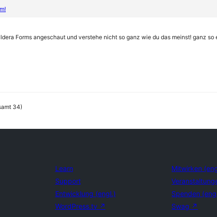
m!
aldera Forms angeschaut und verstehe nicht so ganz wie du das meinst! ganz so ei
samt 34)
Learn
Mitwirken (eng
Support
Veranstaltung
Entwicklung (engl.)
Spenden (eng
WordPress.tv
↗
Swag
↗