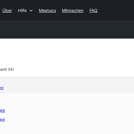
Über
Hilfe
Meetups
Mitmachen
FAQ
samt 34)
m!
g69
gb4