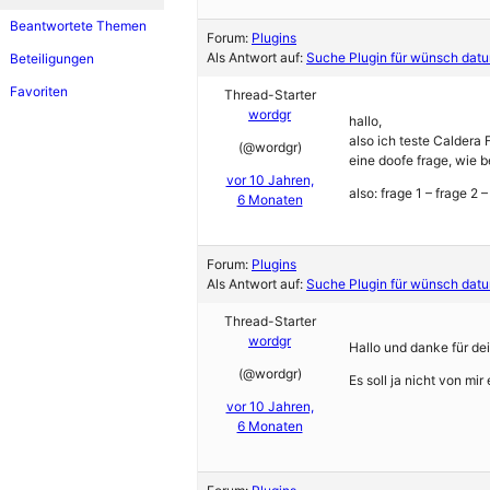
Beantwortete Themen
Forum:
Plugins
Als Antwort auf:
Suche Plugin für wünsch datu
Beteiligungen
Favoriten
Thread-Starter
wordgr
hallo,
also ich teste Caldera 
(@wordgr)
eine doofe frage, wie
vor 10 Jahren,
also: frage 1 – frage 2 –
6 Monaten
Forum:
Plugins
Als Antwort auf:
Suche Plugin für wünsch datu
Thread-Starter
wordgr
Hallo und danke für dei
(@wordgr)
Es soll ja nicht von m
vor 10 Jahren,
6 Monaten