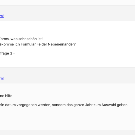
m!
Forms, was sehr schön ist!
 bekomme ich Formular Felder Nebeneinander?
 frage 3 –
m!
ne hilfe.
ir ein datum vorgegeben werden, sondern das ganze Jahr zum Auswahl geben.