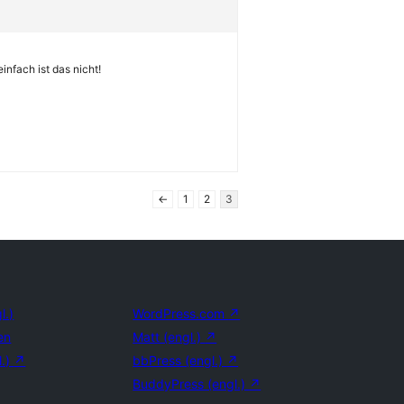
nfach ist das nicht!
←
1
2
3
l.)
WordPress.com
↗
en
Matt (engl.)
↗
l.)
↗
bbPress (engl.)
↗
BuddyPress (engl.)
↗