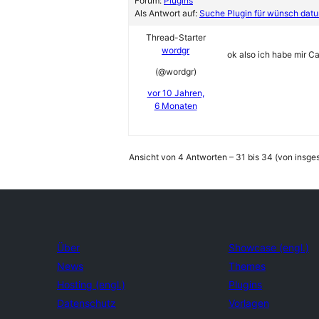
Forum:
Plugins
Als Antwort auf:
Suche Plugin für wünsch datu
Thread-Starter
wordgr
ok also ich habe mir C
(@wordgr)
vor 10 Jahren,
6 Monaten
Ansicht von 4 Antworten – 31 bis 34 (von insge
Über
Showcase (engl.)
News
Themes
Hosting (engl.)
Plugins
Datenschutz
Vorlagen