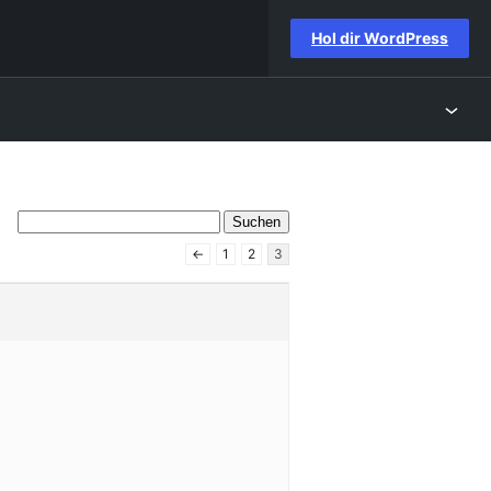
Hol dir WordPress
←
1
2
3