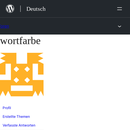
Zum
Deutsch
Inhalt
springen
Foren
wortfarbe
Zum
Inhalt
springen
Profil
Erstellte Themen
Verfasste Antworten