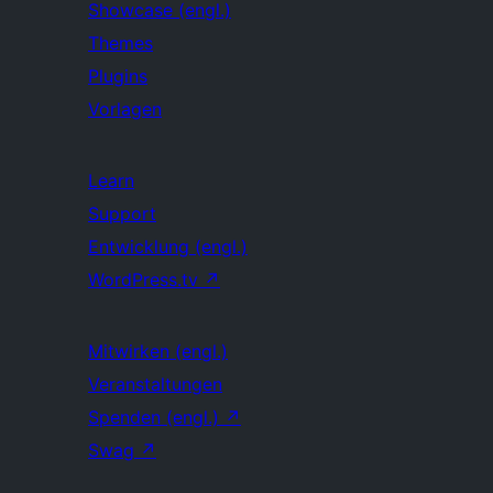
Showcase (engl.)
Themes
Plugins
Vorlagen
Learn
Support
Entwicklung (engl.)
WordPress.tv
↗
Mitwirken (engl.)
Veranstaltungen
Spenden (engl.)
↗
Swag
↗