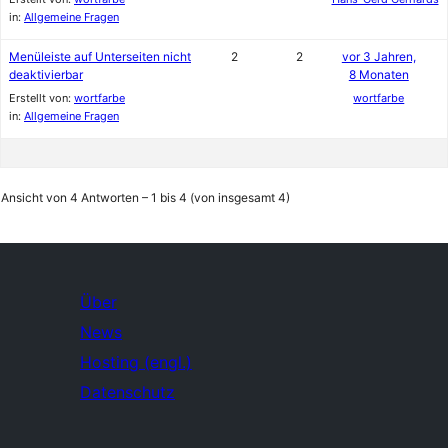
in:
Allgemeine Fragen
Menüleiste auf Unterseiten nicht
2
2
vor 3 Jahren,
deaktivierbar
8 Monaten
Erstellt von:
wortfarbe
wortfarbe
in:
Allgemeine Fragen
Ansicht von 4 Antworten – 1 bis 4 (von insgesamt 4)
Über
News
Hosting (engl.)
Datenschutz