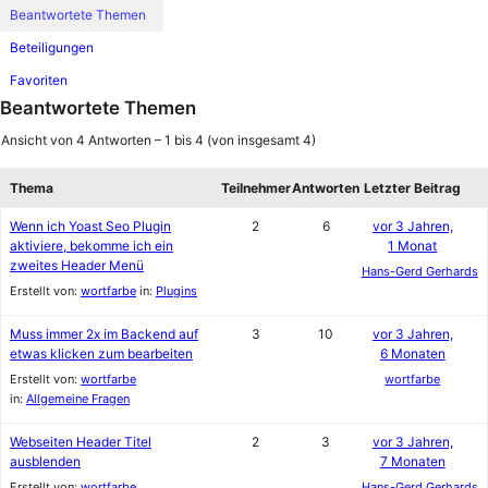
Beantwortete Themen
Beteiligungen
Favoriten
Beantwortete Themen
Ansicht von 4 Antworten – 1 bis 4 (von insgesamt 4)
Thema
Teilnehmer
Antworten
Letzter Beitrag
Wenn ich Yoast Seo Plugin
2
6
vor 3 Jahren,
aktiviere, bekomme ich ein
1 Monat
zweites Header Menü
Hans-Gerd Gerhards
Erstellt von:
wortfarbe
in:
Plugins
Muss immer 2x im Backend auf
3
10
vor 3 Jahren,
etwas klicken zum bearbeiten
6 Monaten
Erstellt von:
wortfarbe
wortfarbe
in:
Allgemeine Fragen
Webseiten Header Titel
2
3
vor 3 Jahren,
ausblenden
7 Monaten
Erstellt von:
wortfarbe
Hans-Gerd Gerhards