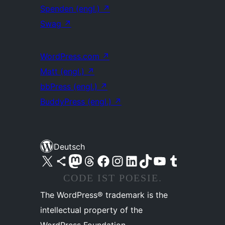
Spenden (engl.)
↗
Swag
↗
WordPress.com
↗
Matt (engl.)
↗
bbPress (engl.)
↗
BuddyPress (engl.)
↗
Deutsch
Unser X-Konto (früher Twitter) besuchen
Unser Bluesky-Konto besuchen
Unser Mastodon-Konto besuchen
Unser Threads-Konto besuchen
Unsere Facebook-Seite besuchen
Unser Instagram-Konto besuchen
Unser LinkedIn-Konto besuchen
Unser TikTok-Konto besuchen
Unseren YouTube-Kanal besuchen
Unser Tumblr-Konto besuchen
CODE IST POESIE.
The WordPress® trademark is the
intellectual property of the