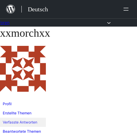
Zum
Deutsch
Inhalt
springen
Foren
xxmorchxx
Zum
Inhalt
springen
Profil
Erstellte Themen
Verfasste Antworten
Beantwortete Themen