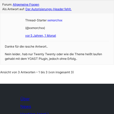
Forum:
Allgemeine Fragen
Als Antwort auf:
Der Autorisierungs-Header fehlt.
Thread-Starter
xxmorchxx
(@xxmorchxx)
vor 5 Jahren, 1 Monat
Danke für die rasche Antwort..
Nein leider.. hab nur Twenty Twenty oder wie die Theme heißt laufen
gehabt mit dem YOAST Plugin, jedoch ohne Erfolg..
Ansicht von 3 Antworten – 1 bis 3 (von insgesamt 3)
Über
News