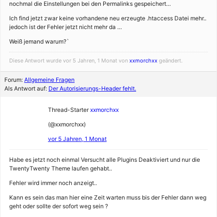
nochmal die Einstellungen bei den Permalinks gespeichert…
Ich find jetzt zwar keine vorhandene neu erzeugte .htaccess Datei mehr..
jedoch ist der Fehler jetzt nicht mehr da …
Weiß jemand warum?`
Diese Antwort wurde vor 5 Jahren, 1 Monat von
xxmorchxx
geändert.
Forum:
Allgemeine Fragen
Als Antwort auf:
Der Autorisierungs-Header fehlt.
Thread-Starter
xxmorchxx
(@xxmorchxx)
vor 5 Jahren, 1 Monat
Habe es jetzt noch einmal Versucht alle Plugins Deaktiviert und nur die
TwentyTwenty Theme laufen gehabt..
Fehler wird immer noch anzeigt..
Kann es sein das man hier eine Zeit warten muss bis der Fehler dann weg
geht oder sollte der sofort weg sein ?