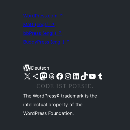
WordPress.com
↗
Matt (engl.)
↗
bbPress (engl.)
↗
BuddyPress (engl.)
↗
Deutsch
Unser X-Konto (früher Twitter) besuchen
Unser Bluesky-Konto besuchen
Unser Mastodon-Konto besuchen
Unser Threads-Konto besuchen
Unsere Facebook-Seite besuchen
Unser Instagram-Konto besuchen
Unser LinkedIn-Konto besuchen
Unser TikTok-Konto besuchen
Unseren YouTube-Kanal besuchen
Unser Tumblr-Konto besuchen
CODE IST POESIE.
The WordPress® trademark is the
intellectual property of the
WordPress Foundation.