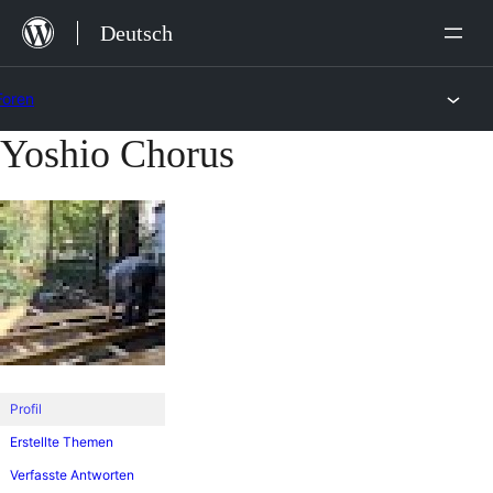
Zum
Deutsch
Inhalt
springen
Foren
Yoshio Chorus
Zum
Inhalt
springen
Profil
Erstellte Themen
Verfasste Antworten