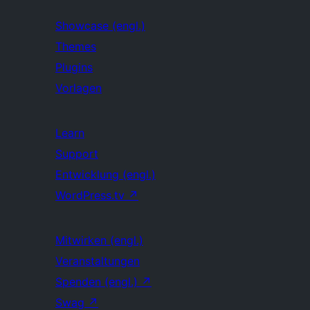
Showcase (engl.)
Themes
Plugins
Vorlagen
Learn
Support
Entwicklung (engl.)
WordPress.tv
↗
Mitwirken (engl.)
Veranstaltungen
Spenden (engl.)
↗
Swag
↗