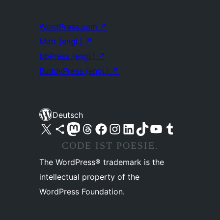
WordPress.com
↗
Matt (engl.)
↗
bbPress (engl.)
↗
BuddyPress (engl.)
↗
Deutsch
Unser X-Konto (früher Twitter) besuchen
Unser Bluesky-Konto besuchen
Unser Mastodon-Konto besuchen
Unser Threads-Konto besuchen
Unsere Facebook-Seite besuchen
Unser Instagram-Konto besuchen
Unser LinkedIn-Konto besuchen
Unser TikTok-Konto besuchen
Unseren YouTube-Kanal besuchen
Unser Tumblr-Konto besuchen
CODE IST POESIE.
The WordPress® trademark is the
intellectual property of the
WordPress Foundation.