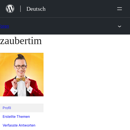
Zum
Deutsch
Inhalt
springen
Foren
zaubertim
Zum
Inhalt
springen
Profil
Erstellte Themen
Verfasste Antworten