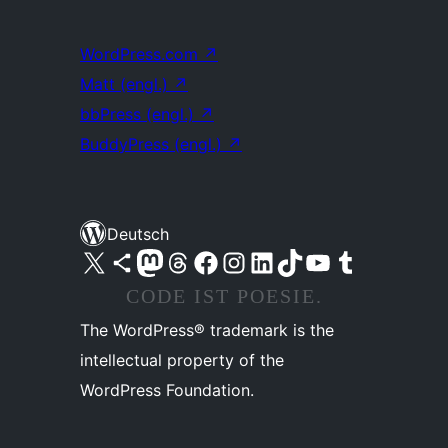
WordPress.com
↗
Matt (engl.)
↗
bbPress (engl.)
↗
BuddyPress (engl.)
↗
Deutsch
Unser X-Konto (früher Twitter) besuchen
Unser Bluesky-Konto besuchen
Unser Mastodon-Konto besuchen
Unser Threads-Konto besuchen
Unsere Facebook-Seite besuchen
Unser Instagram-Konto besuchen
Unser LinkedIn-Konto besuchen
Unser TikTok-Konto besuchen
Unseren YouTube-Kanal besuchen
Unser Tumblr-Konto besuchen
CODE IST POESIE.
The WordPress® trademark is the
intellectual property of the
WordPress Foundation.