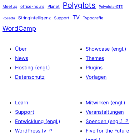
Polyglots
Meetup
office-hours
Planet
Polyglots-GTE
TV
Stringintelligenz
Support
Typografie
Rosetta
WordCamp
Über
Showcase (engl.)
News
Themes
Hosting (engl.)
Plugins
Datenschutz
Vorlagen
Learn
Mitwirken (engl.)
Support
Veranstaltungen
Entwicklung (engl.)
Spenden (engl.)
↗
WordPress.tv
↗
Five for the Future