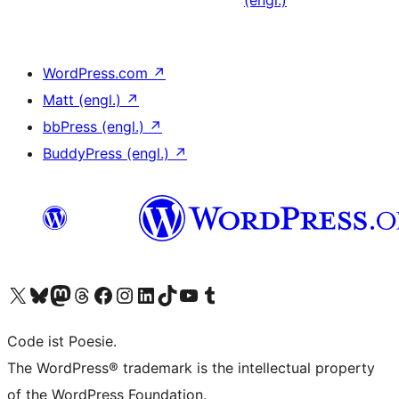
(engl.)
WordPress.com
↗
Matt (engl.)
↗
bbPress (engl.)
↗
BuddyPress (engl.)
↗
Unser X-Konto (früher Twitter) besuchen
Unser Bluesky-Konto besuchen
Unser Mastodon-Konto besuchen
Unser Threads-Konto besuchen
Unsere Facebook-Seite besuchen
Unser Instagram-Konto besuchen
Unser LinkedIn-Konto besuchen
Unser TikTok-Konto besuchen
Unseren YouTube-Kanal besuchen
Unser Tumblr-Konto besuchen
Code ist Poesie.
The WordPress® trademark is the intellectual property
of the WordPress Foundation.