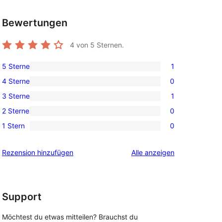
Bewertungen
4
von 5 Sternen.
5 Sterne
1
1 5-
4 Sterne
0
Sterne-
0 4-
3 Sterne
1
Rezension
Sterne-
1 3-
2 Sterne
0
Rezensionen
Sterne-
0 2-
1 Stern
0
Rezension
Sterne-
0 1-
Rezensionen
Sterne-
Rezensionen
Rezension hinzufügen
Alle
anzeigen
Rezensionen
Support
Möchtest du etwas mitteilen? Brauchst du