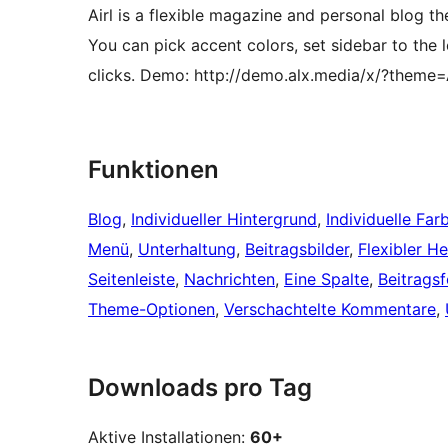
Airl is a flexible magazine and personal blog the
You can pick accent colors, set sidebar to the
clicks. Demo: http://demo.alx.media/x/?theme=A
Funktionen
Blog
, 
Individueller Hintergrund
, 
Individuelle Far
Menü
, 
Unterhaltung
, 
Beitragsbilder
, 
Flexibler H
Seitenleiste
, 
Nachrichten
, 
Eine Spalte
, 
Beitrags
Theme-Optionen
, 
Verschachtelte Kommentare
, 
Downloads pro Tag
Aktive Installationen:
60+