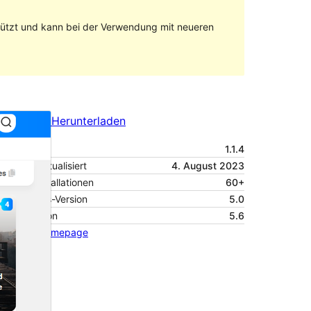
stützt und kann bei der Verwendung mit neueren
Vorschau
Herunterladen
Version
1.1.4
Zuletzt aktualisiert
4. August 2023
Aktive Installationen
60+
WordPress-Version
5.0
PHP-Version
5.6
Theme-Homepage