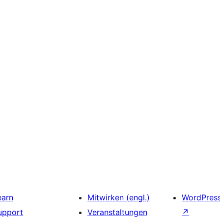
earn
Mitwirken (engl.)
WordPres
upport
Veranstaltungen
↗