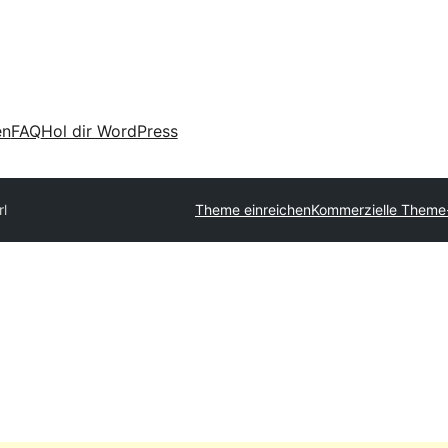
en
FAQ
Hol dir WordPress
rl
Theme einreichen
Kommerzielle Theme