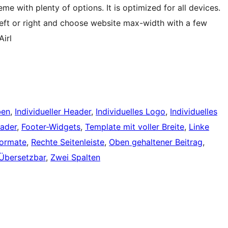
me with plenty of options. It is optimized for all devices.
 left or right and choose website max-width with a few
irl
ben
, 
Individueller Header
, 
Individuelles Logo
, 
Individuelles
eader
, 
Footer-Widgets
, 
Template mit voller Breite
, 
Linke
formate
, 
Rechte Seitenleiste
, 
Oben gehaltener Beitrag
, 
Übersetzbar
, 
Zwei Spalten