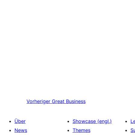
Vorheriger
Great Business
Über
Showcase (engl.)
L
News
Themes
S