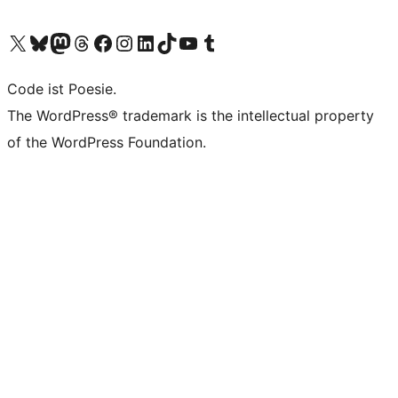
Unser X-Konto (früher Twitter) besuchen
Unser Bluesky-Konto besuchen
Unser Mastodon-Konto besuchen
Unser Threads-Konto besuchen
Unsere Facebook-Seite besuchen
Unser Instagram-Konto besuchen
Unser LinkedIn-Konto besuchen
Unser TikTok-Konto besuchen
Unseren YouTube-Kanal besuchen
Unser Tumblr-Konto besuchen
Code ist Poesie.
The WordPress® trademark is the intellectual property
of the WordPress Foundation.