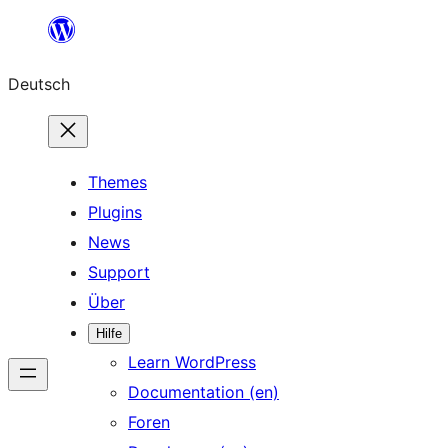
Zum
Inhalt
Deutsch
springen
Themes
Plugins
News
Support
Über
Hilfe
Learn WordPress
Documentation (en)
Foren