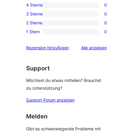
4 Sterne
0
Sterne-
0 4-
3 Sterne
0
Rezension
Sterne-
0 3-
2 Sterne
0
Rezensionen
Sterne-
0 2-
1 Stern
0
Rezensionen
Sterne-
0 1-
Rezensionen
Sterne-
Rezensionen
Rezension hinzufügen
Alle
anzeigen
Rezensionen
Support
Möchtest du etwas mitteilen? Brauchst
du Unterstützung?
Support-Forum anzeigen
Melden
Gibt es schwerwiegende Probleme mit