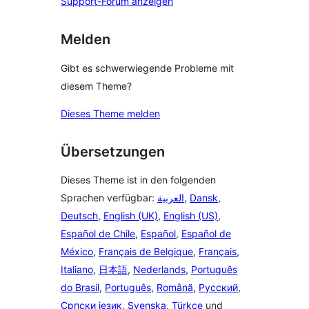
Support-Forum anzeigen
Melden
Gibt es schwerwiegende Probleme mit
diesem Theme?
Dieses Theme melden
Übersetzungen
Dieses Theme ist in den folgenden
Sprachen verfügbar:
العربية
,
Dansk
,
Deutsch
,
English (UK)
,
English (US)
,
Español de Chile
,
Español
,
Español de
México
,
Français de Belgique
,
Français
,
Italiano
,
日本語
,
Nederlands
,
Português
do Brasil
,
Português
,
Română
,
Русский
,
Српски језик
,
Svenska
,
Türkçe
und