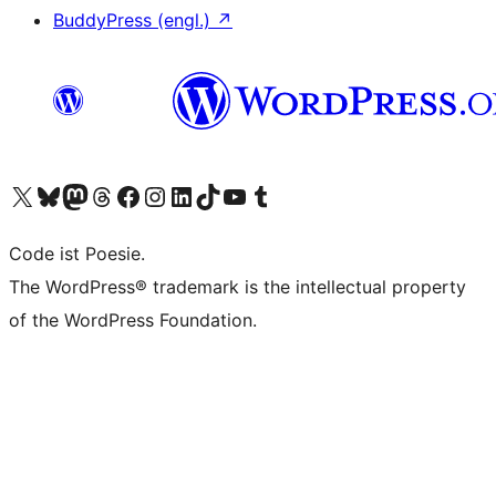
BuddyPress (engl.)
↗
Unser X-Konto (früher Twitter) besuchen
Unser Bluesky-Konto besuchen
Unser Mastodon-Konto besuchen
Unser Threads-Konto besuchen
Unsere Facebook-Seite besuchen
Unser Instagram-Konto besuchen
Unser LinkedIn-Konto besuchen
Unser TikTok-Konto besuchen
Unseren YouTube-Kanal besuchen
Unser Tumblr-Konto besuchen
Code ist Poesie.
The WordPress® trademark is the intellectual property
of the WordPress Foundation.