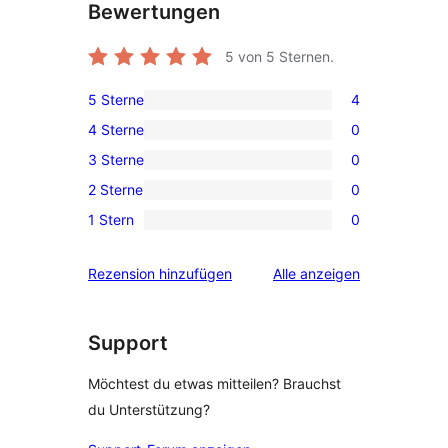
Bewertungen
5
von 5 Sternen.
5 Sterne
4
4 5-
4 Sterne
0
Sterne-
0 4-
3 Sterne
0
Rezensionen
Sterne-
0 3-
2 Sterne
0
Rezensionen
Sterne-
0 2-
1 Stern
0
Rezensionen
Sterne-
0 1-
Rezensionen
Sterne-
Rezensionen
Rezension hinzufügen
Alle
anzeigen
Rezensionen
Support
Möchtest du etwas mitteilen? Brauchst
du Unterstützung?