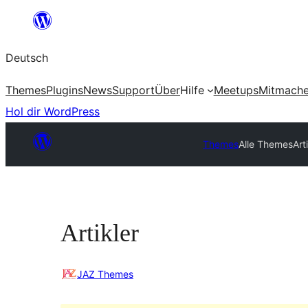
Zum
Inhalt
Deutsch
springen
Themes
Plugins
News
Support
Über
Hilfe
Meetups
Mitmach
Hol dir WordPress
Themes
Alle Themes
Art
Artikler
JAZ Themes