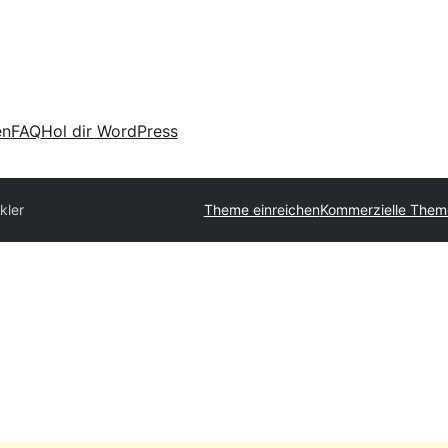
en
FAQ
Hol dir WordPress
ikler
Theme einreichen
Kommerzielle Them