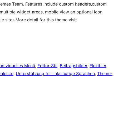
hemes Team. Features include custom headers,custom
multiple widget areas, mobile view an optional icon
e sites.More detail for this theme visit
Individuelles Menü
, 
Editor-Stil
, 
Beitragsbilder
, 
Flexibler
nleiste
, 
Unterstützung für linksläufige Sprachen
, 
Theme-