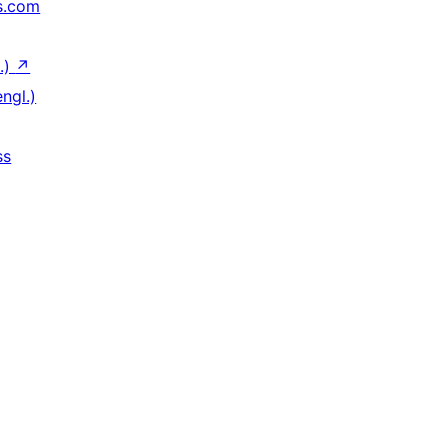
s.com
.)
↗
ngl.)
ss