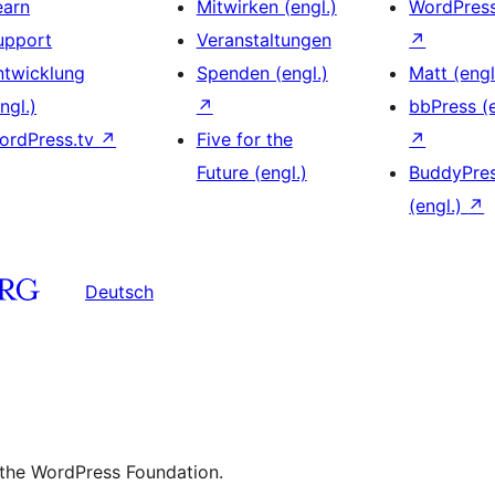
earn
Mitwirken (engl.)
WordPres
upport
Veranstaltungen
↗
ntwicklung
Spenden (engl.)
Matt (engl
ngl.)
↗
bbPress (e
ordPress.tv
↗
Five for the
↗
Future (engl.)
BuddyPre
(engl.)
↗
Deutsch
 the WordPress Foundation.