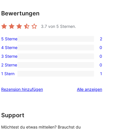
Bewertungen
3.7
von 5 Sternen.
5 Sterne
2
2 5-
4 Sterne
0
Sterne-
0 4-
3 Sterne
0
Rezensionen
Sterne-
0 3-
2 Sterne
0
Rezensionen
Sterne-
0 2-
1 Stern
1
Rezensionen
Sterne-
1 1-
Rezensionen
Sterne-
Rezensionen
Rezension hinzufügen
Alle
anzeigen
Rezension
Support
Möchtest du etwas mitteilen? Brauchst du