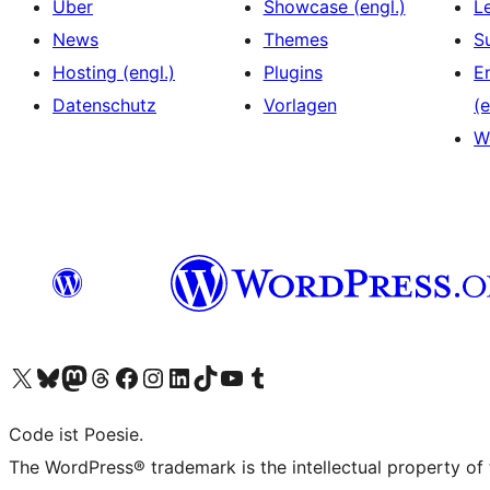
Über
Showcase (engl.)
L
News
Themes
S
Hosting (engl.)
Plugins
E
Datenschutz
Vorlagen
(e
W
Unser X-Konto (früher Twitter) besuchen
Unser Bluesky-Konto besuchen
Unser Mastodon-Konto besuchen
Unser Threads-Konto besuchen
Unsere Facebook-Seite besuchen
Unser Instagram-Konto besuchen
Unser LinkedIn-Konto besuchen
Unser TikTok-Konto besuchen
Unseren YouTube-Kanal besuchen
Unser Tumblr-Konto besuchen
Code ist Poesie.
The WordPress® trademark is the intellectual property of