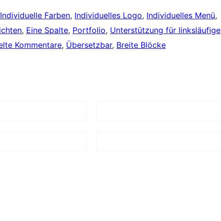
Individuelle Farben
, 
Individuelles Logo
, 
Individuelles Menü
, 
ichten
, 
Eine Spalte
, 
Portfolio
, 
Unterstützung für linksläufige
elte Kommentare
, 
Übersetzbar
, 
Breite Blöcke