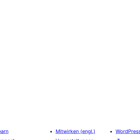
earn
Mitwirken (engl.)
WordPres