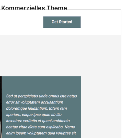
Kommerzielles Theme
Dieses Theme ist kostenlos, bietet aber zusätzliche
kostenpflichtige kommerzielle Upgrades oder
Support an.
Vorschau
Herunterladen
Dies ist ein untergeordnetes Theme von
NewsNest
.
Version
1.2
Zuletzt aktualisiert
3. Dezember 2025
Aktive Installationen
20+
WordPress-Version
6.0
PHP-Version
7.0
Theme-Homepage