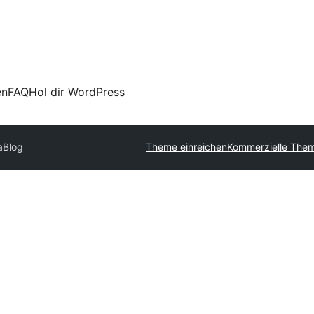
en
FAQ
Hol dir WordPress
aBlog
Theme einreichen
Kommerzielle Them