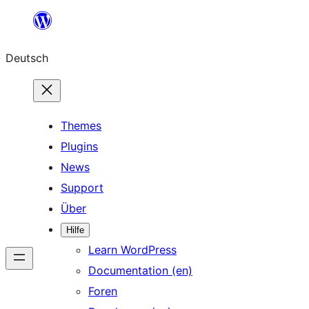
Zum
Inhalt
Deutsch
springen
Themes
Plugins
News
Support
Über
Hilfe
Learn WordPress
Documentation (en)
Foren