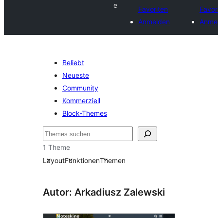
e
Favoriten
Favor
Anmelden
Anme
Beliebt
Neueste
Community
Kommerziell
Block-Themes
Suchen
1 Theme
Layout
Funktionen
Themen
Autor: Arkadiusz Zalewski