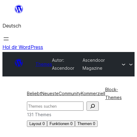
Zum
Inhalt
Deutsch
springen
Hol dir WordPress
Autor:
Ascendoor
Themes
Ascendoor
Magazine
Block-
Beliebt
Neueste
Community
Kommerziell
Themes
Suchen
131 Themes
Layout
0
Funktionen
0
Themen
0