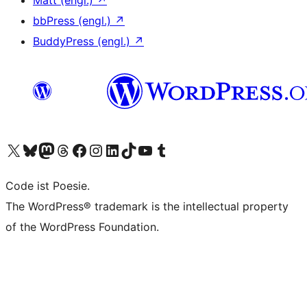
Matt (engl.)
↗
bbPress (engl.)
↗
BuddyPress (engl.)
↗
Unser X-Konto (früher Twitter) besuchen
Unser Bluesky-Konto besuchen
Unser Mastodon-Konto besuchen
Unser Threads-Konto besuchen
Unsere Facebook-Seite besuchen
Unser Instagram-Konto besuchen
Unser LinkedIn-Konto besuchen
Unser TikTok-Konto besuchen
Unseren YouTube-Kanal besuchen
Unser Tumblr-Konto besuchen
Code ist Poesie.
The WordPress® trademark is the intellectual property
of the WordPress Foundation.