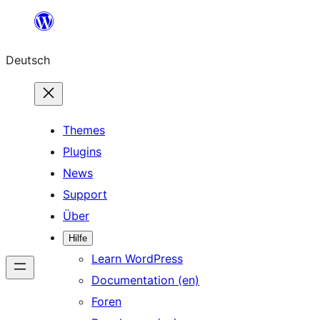
Zum
Inhalt
Deutsch
springen
Themes
Plugins
News
Support
Über
Hilfe
Learn WordPress
Documentation (en)
Foren