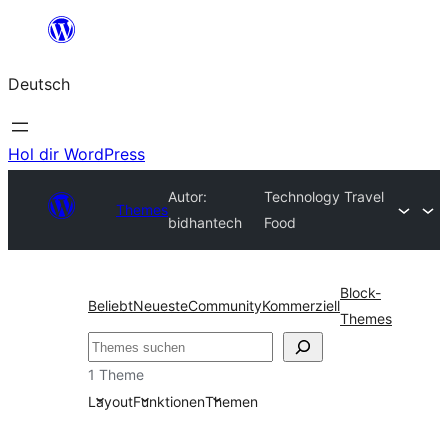
Zum
Inhalt
Deutsch
springen
Hol dir WordPress
Autor:
Technology Travel
Themes
bidhantech
Food
Block-
Beliebt
Neueste
Community
Kommerziell
Themes
Suchen
1 Theme
Layout
Funktionen
Themen