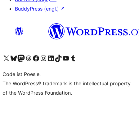
BuddyPress (engl.)
↗
Unser X-Konto (früher Twitter) besuchen
Unser Bluesky-Konto besuchen
Unser Mastodon-Konto besuchen
Unser Threads-Konto besuchen
Unsere Facebook-Seite besuchen
Unser Instagram-Konto besuchen
Unser LinkedIn-Konto besuchen
Unser TikTok-Konto besuchen
Unseren YouTube-Kanal besuchen
Unser Tumblr-Konto besuchen
Code ist Poesie.
The WordPress® trademark is the intellectual property
of the WordPress Foundation.