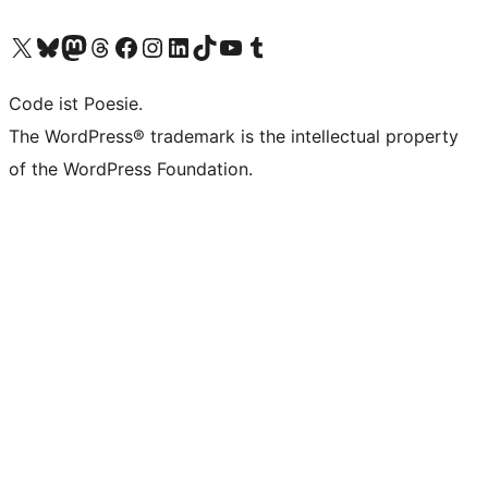
Unser X-Konto (früher Twitter) besuchen
Unser Bluesky-Konto besuchen
Unser Mastodon-Konto besuchen
Unser Threads-Konto besuchen
Unsere Facebook-Seite besuchen
Unser Instagram-Konto besuchen
Unser LinkedIn-Konto besuchen
Unser TikTok-Konto besuchen
Unseren YouTube-Kanal besuchen
Unser Tumblr-Konto besuchen
Code ist Poesie.
The WordPress® trademark is the intellectual property
of the WordPress Foundation.