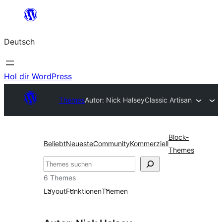
Zum
Inhalt
Deutsch
springen
Hol dir WordPress
Themes
Autor: Nick Halsey
Classic Artisan
Block-
Beliebt
Neueste
Community
Kommerziell
Themes
Suchen
6 Themes
Layout
Funktionen
Themen