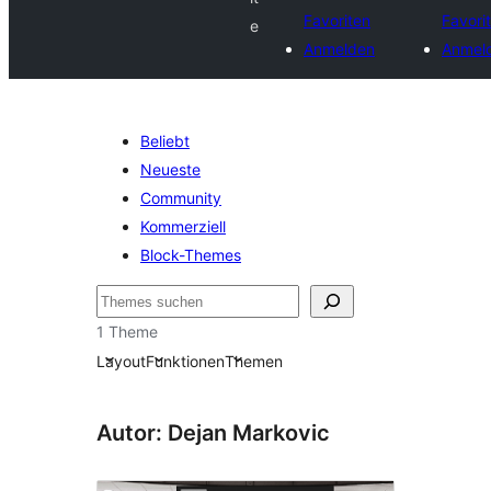
Favoriten
Favori
e
Anmelden
Anmel
Beliebt
Neueste
Community
Kommerziell
Block-Themes
Suchen
1 Theme
Layout
Funktionen
Themen
Autor: Dejan Markovic