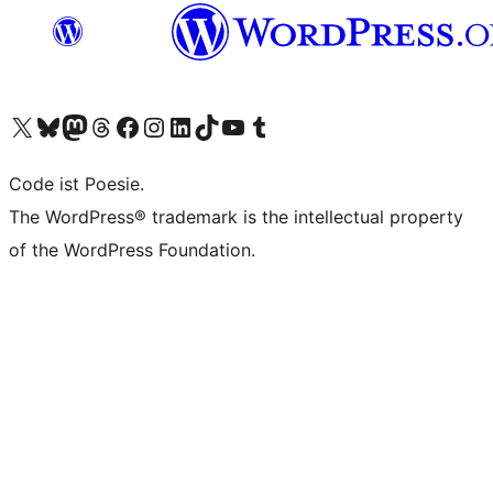
Unser X-Konto (früher Twitter) besuchen
Unser Bluesky-Konto besuchen
Unser Mastodon-Konto besuchen
Unser Threads-Konto besuchen
Unsere Facebook-Seite besuchen
Unser Instagram-Konto besuchen
Unser LinkedIn-Konto besuchen
Unser TikTok-Konto besuchen
Unseren YouTube-Kanal besuchen
Unser Tumblr-Konto besuchen
Code ist Poesie.
The WordPress® trademark is the intellectual property
of the WordPress Foundation.