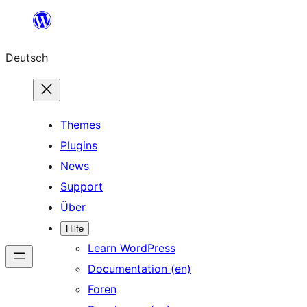
Zum
Inhalt
Deutsch
springen
Themes
Plugins
News
Support
Über
Hilfe
Learn WordPress
Documentation (en)
Foren