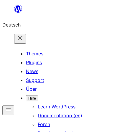
Zum
Inhalt
Deutsch
springen
Themes
Plugins
News
Support
Über
Hilfe
Learn WordPress
Documentation (en)
Foren