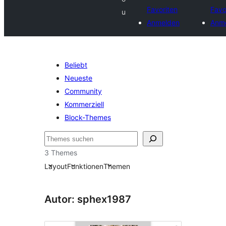
Favoriten
Favo
u
Anmelden
Anm
Beliebt
Neueste
Community
Kommerziell
Block-Themes
Suchen
3 Themes
Layout
Funktionen
Themen
Autor: sphex1987