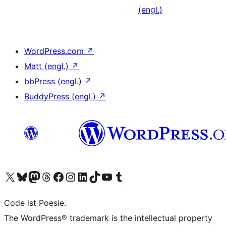
(engl.)
WordPress.com
↗
Matt (engl.)
↗
bbPress (engl.)
↗
BuddyPress (engl.)
↗
Unser X-Konto (früher Twitter) besuchen
Unser Bluesky-Konto besuchen
Unser Mastodon-Konto besuchen
Unser Threads-Konto besuchen
Unsere Facebook-Seite besuchen
Unser Instagram-Konto besuchen
Unser LinkedIn-Konto besuchen
Unser TikTok-Konto besuchen
Unseren YouTube-Kanal besuchen
Unser Tumblr-Konto besuchen
Code ist Poesie.
The WordPress® trademark is the intellectual property