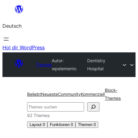
Zum
Inhalt
Deutsch
springen
Hol dir WordPress
Autor:
Dentistry
Themes
wpelemento
Hospital
Block-
Beliebt
Neueste
Community
Kommerziell
Themes
Suchen
92 Themes
Layout
0
Funktionen
0
Themen
0