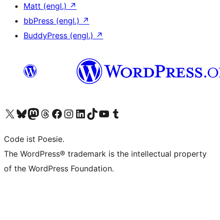
Matt (engl.)
↗
bbPress (engl.)
↗
BuddyPress (engl.)
↗
Unser X-Konto (früher Twitter) besuchen
Unser Bluesky-Konto besuchen
Unser Mastodon-Konto besuchen
Unser Threads-Konto besuchen
Unsere Facebook-Seite besuchen
Unser Instagram-Konto besuchen
Unser LinkedIn-Konto besuchen
Unser TikTok-Konto besuchen
Unseren YouTube-Kanal besuchen
Unser Tumblr-Konto besuchen
Code ist Poesie.
The WordPress® trademark is the intellectual property
of the WordPress Foundation.