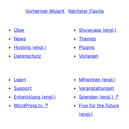
Vorheriger
MularX
Nächster
Flavita
Über
Showcase (engl.)
News
Themes
Hosting (engl.)
Plugins
Datenschutz
Vorlagen
Learn
Mitwirken (engl.)
Support
Veranstaltungen
Entwicklung (engl.)
Spenden (engl.)
↗
WordPress.tv
↗
Five for the Future
(engl.)