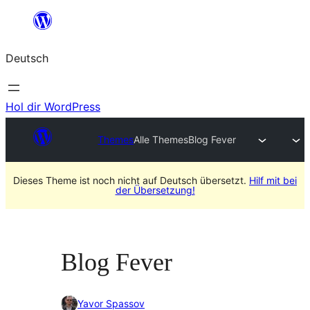
Zum
Inhalt
Deutsch
springen
Hol dir WordPress
Themes
Alle Themes
Blog Fever
Dieses Theme ist noch nicht auf Deutsch übersetzt.
Hilf mit bei
der Übersetzung!
Blog Fever
Yavor Spassov