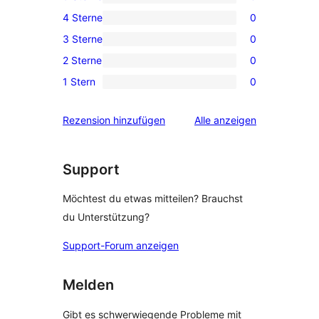
3 5-
4 Sterne
0
Sterne-
0 4-
3 Sterne
0
Rezensionen
Sterne-
0 3-
2 Sterne
0
Rezensionen
Sterne-
0 2-
1 Stern
0
Rezensionen
Sterne-
0 1-
Rezensionen
Sterne-
Rezensionen
Rezension hinzufügen
Alle
anzeigen
Rezensionen
Support
Möchtest du etwas mitteilen? Brauchst
du Unterstützung?
Support-Forum anzeigen
Melden
Gibt es schwerwiegende Probleme mit