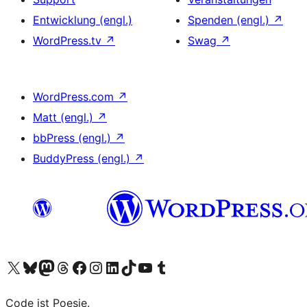
Entwicklung (engl.)
Spenden (engl.)
↗
WordPress.tv
↗
Swag
↗
WordPress.com
↗
Matt (engl.)
↗
bbPress (engl.)
↗
BuddyPress (engl.)
↗
Unser X-Konto (früher Twitter) besuchen
Unser Bluesky-Konto besuchen
Unser Mastodon-Konto besuchen
Unser Threads-Konto besuchen
Unsere Facebook-Seite besuchen
Unser Instagram-Konto besuchen
Unser LinkedIn-Konto besuchen
Unser TikTok-Konto besuchen
Unseren YouTube-Kanal besuchen
Unser Tumblr-Konto besuchen
Code ist Poesie.