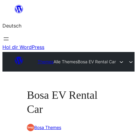
Zum
Inhalt
Deutsch
springen
Hol dir WordPress
Themes
Alle Themes
Bosa EV Rental Car
Bosa EV Rental
Car
Bosa Themes