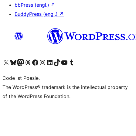
bbPress (engl.)
↗
BuddyPress (engl.)
↗
Unser X-Konto (früher Twitter) besuchen
Unser Bluesky-Konto besuchen
Unser Mastodon-Konto besuchen
Unser Threads-Konto besuchen
Unsere Facebook-Seite besuchen
Unser Instagram-Konto besuchen
Unser LinkedIn-Konto besuchen
Unser TikTok-Konto besuchen
Unseren YouTube-Kanal besuchen
Unser Tumblr-Konto besuchen
Code ist Poesie.
The WordPress® trademark is the intellectual property
of the WordPress Foundation.