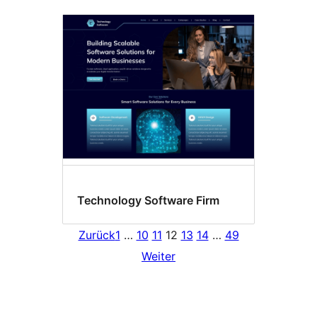
Technology Software Firm
Zurück
1
…
10
11
12
13
14
…
49
Weiter