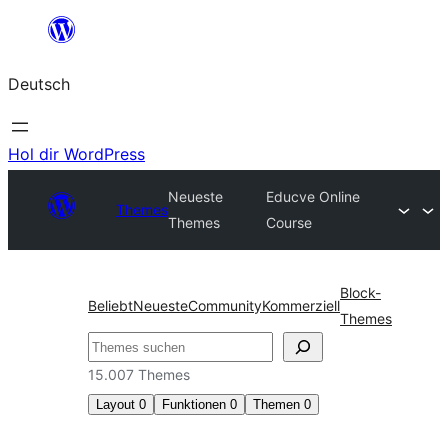
Zum
Inhalt
Deutsch
springen
Hol dir WordPress
Neueste
Educve Online
Themes
Themes
Course
Block-
Beliebt
Neueste
Community
Kommerziell
Themes
Suchen
15.007 Themes
Layout
0
Funktionen
0
Themen
0