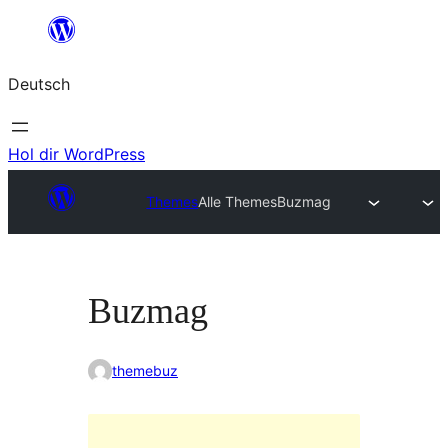
Zum
Inhalt
Deutsch
springen
Hol dir WordPress
Themes
Alle Themes
Buzmag
Buzmag
themebuz