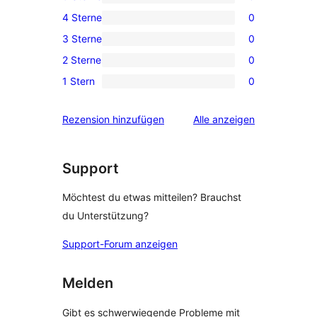
3 5-
4 Sterne
0
Sterne-
0 4-
3 Sterne
0
Rezensionen
Sterne-
0 3-
2 Sterne
0
Rezensionen
Sterne-
0 2-
1 Stern
0
Rezensionen
Sterne-
0 1-
Rezensionen
Sterne-
Rezensionen
Rezension hinzufügen
Alle
anzeigen
Rezensionen
Support
Möchtest du etwas mitteilen? Brauchst
du Unterstützung?
Support-Forum anzeigen
Melden
Gibt es schwerwiegende Probleme mit