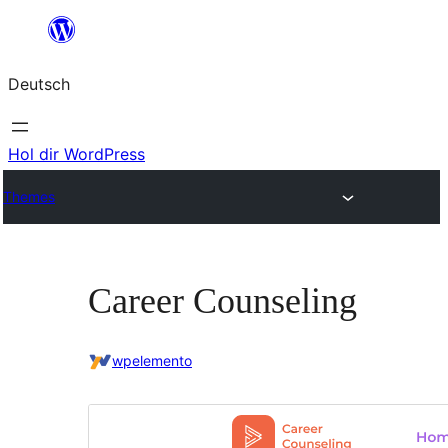
Zum
Inhalt
Deutsch
springen
Hol dir WordPress
Themes
Career Counseling
wpelemento