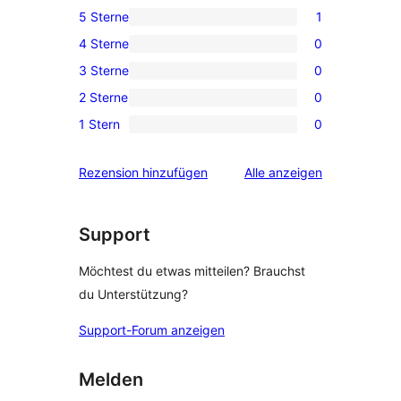
5 Sterne
1
1 5-
4 Sterne
0
Sterne-
0 4-
3 Sterne
0
Rezension
Sterne-
0 3-
2 Sterne
0
Rezensionen
Sterne-
0 2-
1 Stern
0
Rezensionen
Sterne-
0 1-
Rezensionen
Sterne-
Rezensionen
Rezension hinzufügen
Alle
anzeigen
Rezensionen
Support
Möchtest du etwas mitteilen? Brauchst
du Unterstützung?
Support-Forum anzeigen
Melden