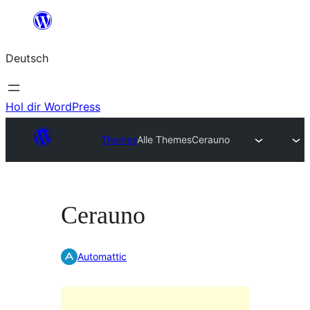
Zum
Inhalt
Deutsch
springen
Hol dir WordPress
Themes
Alle Themes
Cerauno
Cerauno
Automattic