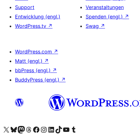
Support
Veranstaltungen
Entwicklung (engl.)
Spenden (engl.)
↗
WordPress.tv
↗
Swag
↗
WordPress.com
↗
Matt (engl.)
↗
bbPress (engl.)
↗
BuddyPress (engl.)
↗
Unser X-Konto (früher Twitter) besuchen
Unser Bluesky-Konto besuchen
Unser Mastodon-Konto besuchen
Unser Threads-Konto besuchen
Unsere Facebook-Seite besuchen
Unser Instagram-Konto besuchen
Unser LinkedIn-Konto besuchen
Unser TikTok-Konto besuchen
Unseren YouTube-Kanal besuchen
Unser Tumblr-Konto besuchen