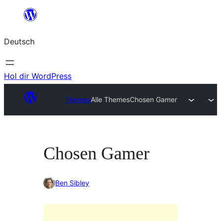
Zum
Inhalt
Deutsch
springen
Hol dir WordPress
Themes
Alle Themes
Chosen Gamer
Chosen Gamer
Ben Sibley