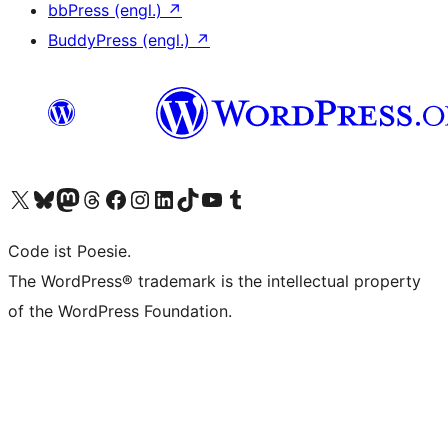
bbPress (engl.)
↗
BuddyPress (engl.)
↗
Unser X-Konto (früher Twitter) besuchen
Unser Bluesky-Konto besuchen
Unser Mastodon-Konto besuchen
Unser Threads-Konto besuchen
Unsere Facebook-Seite besuchen
Unser Instagram-Konto besuchen
Unser LinkedIn-Konto besuchen
Unser TikTok-Konto besuchen
Unseren YouTube-Kanal besuchen
Unser Tumblr-Konto besuchen
Code ist Poesie.
The WordPress® trademark is the intellectual property
of the WordPress Foundation.