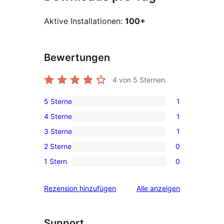
Aktive Installationen:
100+
Bewertungen
4
von 5 Sternen.
5 Sterne
1
1 5-
4 Sterne
1
Sterne-
1 4-
3 Sterne
1
Rezension
Sterne-
1 3-
2 Sterne
0
Rezension
Sterne-
0 2-
1 Stern
0
Rezension
Sterne-
0 1-
Rezensionen
Sterne-
Rezensionen
Rezension hinzufügen
Alle
anzeigen
Rezensionen
Support