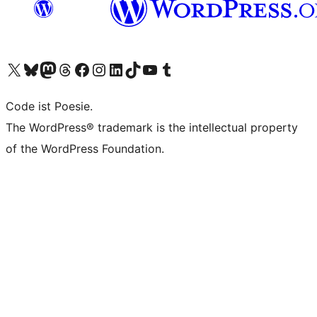
Unser X-Konto (früher Twitter) besuchen
Unser Bluesky-Konto besuchen
Unser Mastodon-Konto besuchen
Unser Threads-Konto besuchen
Unsere Facebook-Seite besuchen
Unser Instagram-Konto besuchen
Unser LinkedIn-Konto besuchen
Unser TikTok-Konto besuchen
Unseren YouTube-Kanal besuchen
Unser Tumblr-Konto besuchen
Code ist Poesie.
The WordPress® trademark is the intellectual property
of the WordPress Foundation.