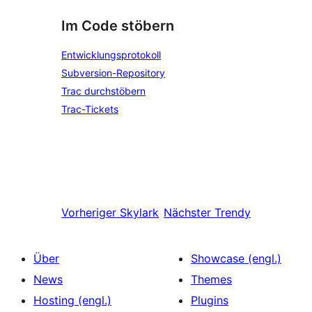
Im Code stöbern
Entwicklungsprotokoll
Subversion-Repository
Trac durchstöbern
Trac-Tickets
Vorheriger
Skylark
Nächster
Trendy
Über
Showcase (engl.)
News
Themes
Hosting (engl.)
Plugins