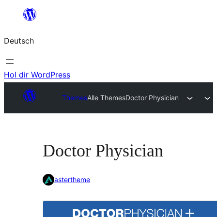
Zum
Inhalt
Deutsch
springen
Hol dir WordPress
Themes
Alle Themes
Doctor Physician
Doctor Physician
astertheme