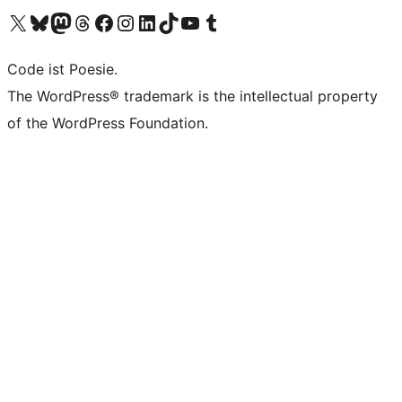
Unser X-Konto (früher Twitter) besuchen
Unser Bluesky-Konto besuchen
Unser Mastodon-Konto besuchen
Unser Threads-Konto besuchen
Unsere Facebook-Seite besuchen
Unser Instagram-Konto besuchen
Unser LinkedIn-Konto besuchen
Unser TikTok-Konto besuchen
Unseren YouTube-Kanal besuchen
Unser Tumblr-Konto besuchen
Code ist Poesie.
The WordPress® trademark is the intellectual property
of the WordPress Foundation.