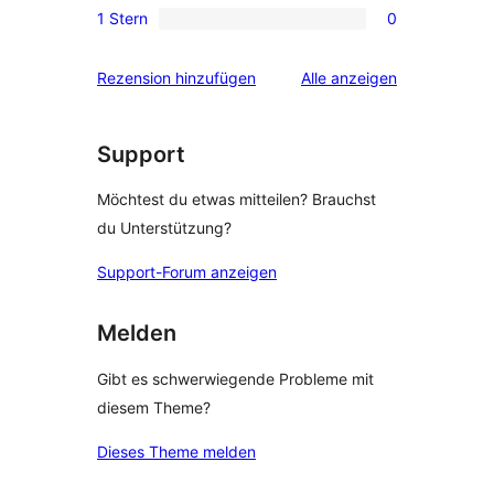
1 Stern
0
Rezensionen
Sterne-
0 1-
Rezensionen
Sterne-
Rezensionen
Rezension hinzufügen
Alle
anzeigen
Rezensionen
Support
Möchtest du etwas mitteilen? Brauchst
du Unterstützung?
Support-Forum anzeigen
Melden
Gibt es schwerwiegende Probleme mit
diesem Theme?
Dieses Theme melden