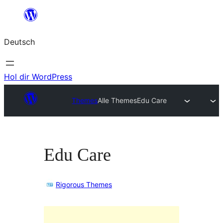
Zum
Inhalt
Deutsch
springen
Hol dir WordPress
Themes
Alle Themes
Edu Care
Edu Care
Rigorous Themes