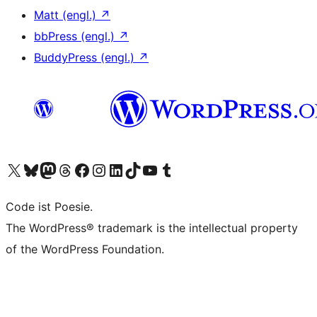
Matt (engl.)
↗
bbPress (engl.)
↗
BuddyPress (engl.)
↗
Unser X-Konto (früher Twitter) besuchen
Unser Bluesky-Konto besuchen
Unser Mastodon-Konto besuchen
Unser Threads-Konto besuchen
Unsere Facebook-Seite besuchen
Unser Instagram-Konto besuchen
Unser LinkedIn-Konto besuchen
Unser TikTok-Konto besuchen
Unseren YouTube-Kanal besuchen
Unser Tumblr-Konto besuchen
Code ist Poesie.
The WordPress® trademark is the intellectual property
of the WordPress Foundation.