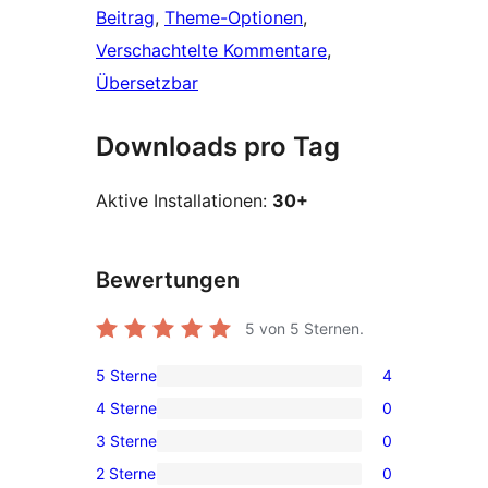
Beitrag
, 
Theme-Optionen
, 
Verschachtelte Kommentare
, 
Übersetzbar
Downloads pro Tag
Aktive Installationen:
30+
Bewertungen
5
von 5 Sternen.
5 Sterne
4
4 5-
4 Sterne
0
Sterne-
0 4-
3 Sterne
0
Rezensionen
Sterne-
0 3-
2 Sterne
0
Rezensionen
Sterne-
0 2-