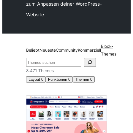
zum Anpassen deiner WordPress-
Website.
Block-
Beliebt
Neueste
Community
Kommerziell
Themes
Suchen
8.471 Themes
Layout
0
Funktionen
0
Themen
0