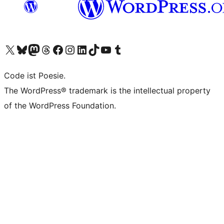
Unser X-Konto (früher Twitter) besuchen
Unser Bluesky-Konto besuchen
Unser Mastodon-Konto besuchen
Unser Threads-Konto besuchen
Unsere Facebook-Seite besuchen
Unser Instagram-Konto besuchen
Unser LinkedIn-Konto besuchen
Unser TikTok-Konto besuchen
Unseren YouTube-Kanal besuchen
Unser Tumblr-Konto besuchen
Code ist Poesie.
The WordPress® trademark is the intellectual property
of the WordPress Foundation.