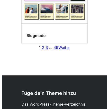
Blogmode
1
2
3
…
49
Weiter
Füge dein Theme hinzu
Das WordPress-Theme-Verzeichnis