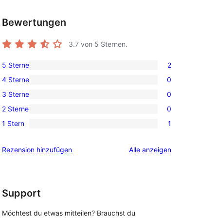
Bewertungen
3.7
von 5 Sternen.
5 Sterne
2
2 5-
4 Sterne
0
Sterne-
0 4-
3 Sterne
0
Rezensionen
Sterne-
0 3-
2 Sterne
0
Rezensionen
Sterne-
0 2-
1 Stern
1
Rezensionen
Sterne-
1 1-
Rezensionen
Sterne-
Rezensionen
Rezension hinzufügen
Alle
anzeigen
Rezension
Support
Möchtest du etwas mitteilen? Brauchst du