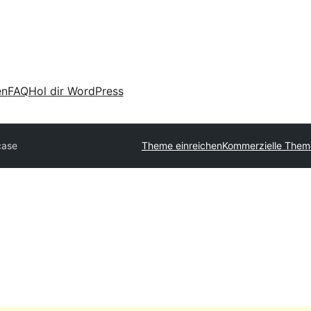
en
FAQ
Hol dir WordPress
case
Theme einreichen
Kommerzielle Them