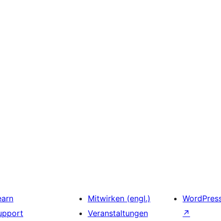
earn
Mitwirken (engl.)
WordPres
upport
Veranstaltungen
↗