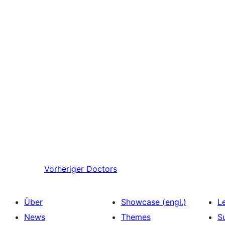
Vorheriger
Doctors
Über
Showcase (engl.)
L
News
Themes
S