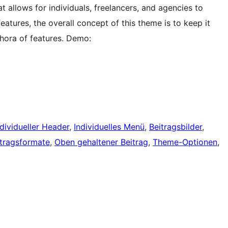
t allows for individuals, freelancers, and agencies to
eatures, the overall concept of this theme is to keep it
thora of features. Demo:
ndividueller Header
, 
Individuelles Menü
, 
Beitragsbilder
, 
itragsformate
, 
Oben gehaltener Beitrag
, 
Theme-Optionen
, 