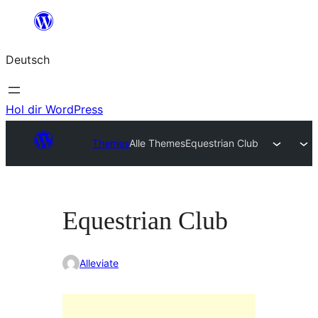
Zum
Inhalt
Deutsch
springen
Hol dir WordPress
Themes
Alle Themes
Equestrian Club
Equestrian Club
Alleviate