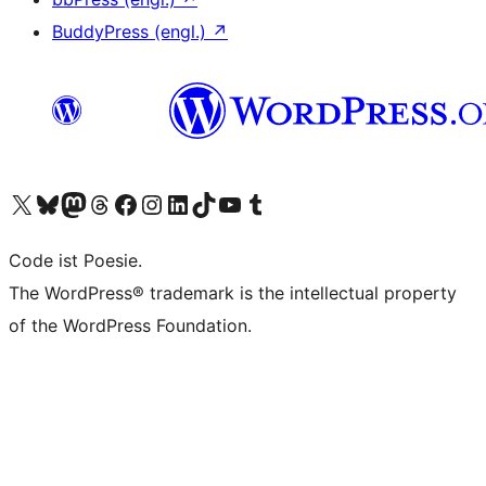
BuddyPress (engl.)
↗
Unser X-Konto (früher Twitter) besuchen
Unser Bluesky-Konto besuchen
Unser Mastodon-Konto besuchen
Unser Threads-Konto besuchen
Unsere Facebook-Seite besuchen
Unser Instagram-Konto besuchen
Unser LinkedIn-Konto besuchen
Unser TikTok-Konto besuchen
Unseren YouTube-Kanal besuchen
Unser Tumblr-Konto besuchen
Code ist Poesie.
The WordPress® trademark is the intellectual property
of the WordPress Foundation.