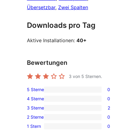
Übersetzbar
, 
Zwei Spalten
Downloads pro Tag
Aktive Installationen:
40+
Bewertungen
3
von 5 Sternen.
5 Sterne
0
0 5-
4 Sterne
0
Sterne-
0 4-
3 Sterne
2
Rezensionen
Sterne-
2 3-
2 Sterne
0
Rezensionen
Sterne-
0 2-
1 Stern
0
Rezensionen
Sterne-
0 1-
Rezensionen