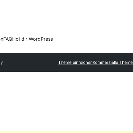
en
FAQ
Hol dir WordPress
zy
Theme einreichen
Kommerzielle Theme