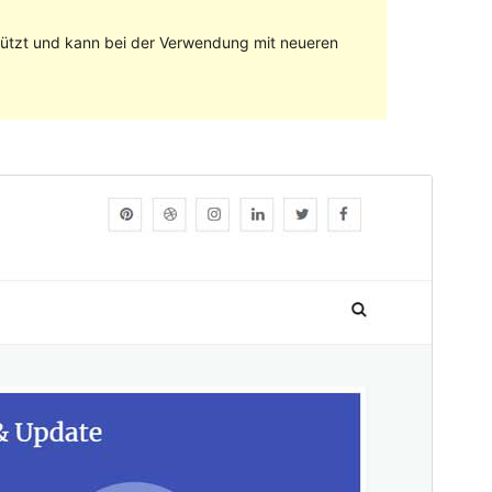
stützt und kann bei der Verwendung mit neueren
Vorschau
Herunterladen
Version
1.0.9
Zuletzt aktualisiert
9. Mai 2021
Aktive Installationen
50+
PHP-Version
5.6
Theme-Homepage