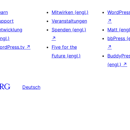
earn
Mitwirken (engl.)
WordPres
upport
Veranstaltungen
↗
ntwicklung
Spenden (engl.)
Matt (engl
ngl.)
↗
bbPress (e
ordPress.tv
↗
Five for the
↗
Future (engl.)
BuddyPre
(engl.)
↗
Deutsch