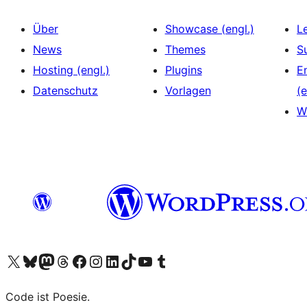
Über
Showcase (engl.)
L
News
Themes
S
Hosting (engl.)
Plugins
E
Datenschutz
Vorlagen
(e
W
Unser X-Konto (früher Twitter) besuchen
Unser Bluesky-Konto besuchen
Unser Mastodon-Konto besuchen
Unser Threads-Konto besuchen
Unsere Facebook-Seite besuchen
Unser Instagram-Konto besuchen
Unser LinkedIn-Konto besuchen
Unser TikTok-Konto besuchen
Unseren YouTube-Kanal besuchen
Unser Tumblr-Konto besuchen
Code ist Poesie.