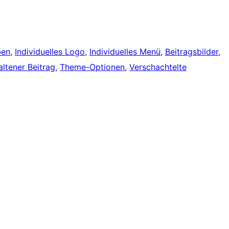
ben
, 
Individuelles Logo
, 
Individuelles Menü
, 
Beitragsbilder
, 
ltener Beitrag
, 
Theme-Optionen
, 
Verschachtelte