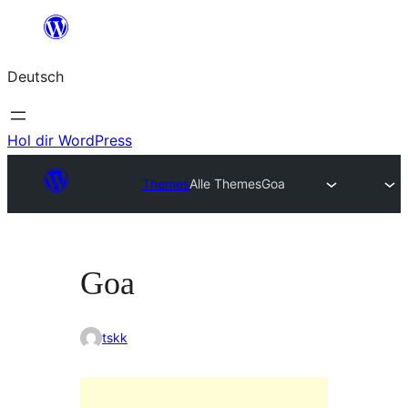
Zum
Inhalt
Deutsch
springen
Hol dir WordPress
Themes
Alle Themes
Goa
Goa
tskk